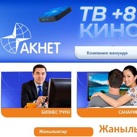
Компания жөнүндө
БИЗНЕС YЧYН
САНАРИ
Жаныл
Жанылыктар