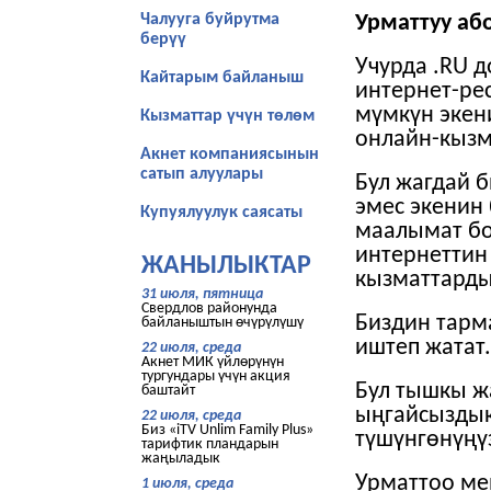
Чалууга буйрутма
Урматтуу аб
берүү
Учурда .RU 
Кайтарым байланыш
интернет-ре
мүмкүн экен
Кызматтар үчүн төлөм
онлайн-кызм
Акнет компаниясынын
сатып алуулары
Бул жагдай 
эмес экенин 
Купуялуулук саясаты
маалымат бо
интернеттин
ЖАНЫЛЫКТАР
кызматтарды
31 июля, пятница
Свердлов районунда
Биздин тарм
байланыштын өчүрүлүшү
иштеп жатат.
22 июля, среда
Акнет МИК үйлөрүнүн
тургундары үчүн акция
Бул тышкы ж
баштайт
ыңгайсыздык
22 июля, среда
Биз «iTV Unlim Family Plus»
түшүнгөнүңү
тарифтик пландарын
жаңыладык
Урматтоо ме
1 июля, среда