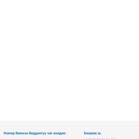
Номер боюнча бирдиктүү чат-колдоо:
Бишкек ш.