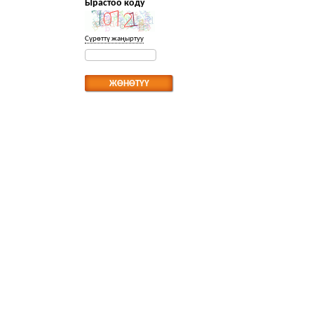
Ырастоо коду
Сүрөттү жаңыртуу