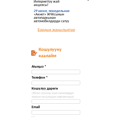
Интернеттүү жай
акциясы!
29 июня, понедельник
«Акнет» ЖЧКсынын
автопаркынан
автомобилдерди сатуу
Бардык жаңылыктар
Кошулууну
каалайм
Атыңыз *
Телефон *
Кошулуу дареги
(Жеке сектор үчүн көчөлөрдүн
жакын кесилишин көрсөтүңүз)
Email