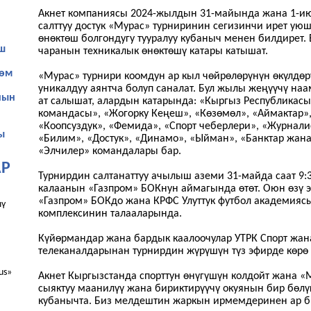
Акнет компаниясы 2024-жылдын 31-майында жана 1-ию
салттуу достук «Мурас» турниринин сегизинчи ирет ую
өнөктөш болгондугу тууралуу кубаныч менен билдирет.
ш
чаранын техникалык өнөктөшү катары катышат.
лөм
«Мурас» турнири коомдун ар кыл чөйрөлөрүнүн өкүлдөр
уникалдуу аянтча болуп саналат. Бул жылы жеңүүчү на
нын
ат салышат, алардын катарында: «Кыргыз Республика
командасы», «Жогорку Кеңеш», «Көзөмөл», «Аймактар»,
«Коопсуздук», «Фемида», «Спорт чеберлери», «Журнали
ы
«Билим», «Достук», «Динамо», «Ыйман», «Банктар жан
«Элчилер» командалары бар.
Р
Турнирдин салтанаттуу ачылыш аземи 31-майда саат 9:
калаанын «Газпром» БОКнун аймагында өтөт. Оюн өзү э
«Газпром» БОКдо жана КРФС Улуттук футбол академияс
шү
комплексинин талааларында.
Күйөрмандар жана бардык каалоочулар УТРК Спорт жан
телеканалдарынан турнирдин жүрүшүн түз эфирде көрө
us»
Акнет Кыргызстанда спорттун өнүгүшүн колдойт жана «
сыяктуу маанилүү жана бириктирүүчү окуянын бир бөлү
кубанычта. Биз мелдештин жаркын ирмемдеринен ар би