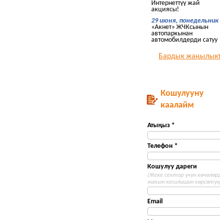
Интернеттүү жай
акциясы!
29 июня, понедельник
«Акнет» ЖЧКсынын
автопаркынан
автомобилдерди сатуу
Бардык жаңылык
Кошулууну
каалайм
Атыңыз *
Телефон *
Кошулуу дареги
(Жеке сектор үчүн көчөлөр
жакын кесилишин көрсөтүң
Email