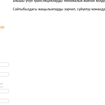
алышы үчүн трансляцияларды техникалык жактан колдо
Сайтыбыздагы жаңылыктарды ээрчип, сүйүктүү команда
тар
дүн
үз)