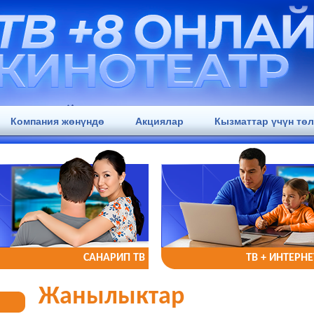
Компания жөнүндө
Акциялар
Кызматтар үчүн тө
САНАРИП ТВ
ТВ + ИНТЕРНЕ
Жанылыктар