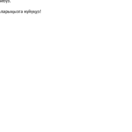
йбуз.
ларыңызга күйүңүз!