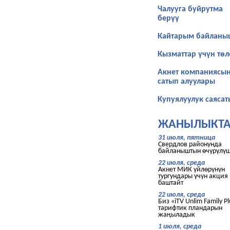
Чалууга буйрутма
берүү
Кайтарым байланы
Кызматтар үчүн тө
Акнет компаниясы
сатып алуулары
Купуялуулук саясат
ЖАНЫЛЫКТА
31 июля, пятница
Свердлов районунда
байланыштын өчүрүлү
22 июля, среда
Акнет МИК үйлөрүнүн
тургундары үчүн акция
баштайт
22 июля, среда
Биз «iTV Unlim Family Pl
тарифтик пландарын
жаңыладык
1 июля, среда