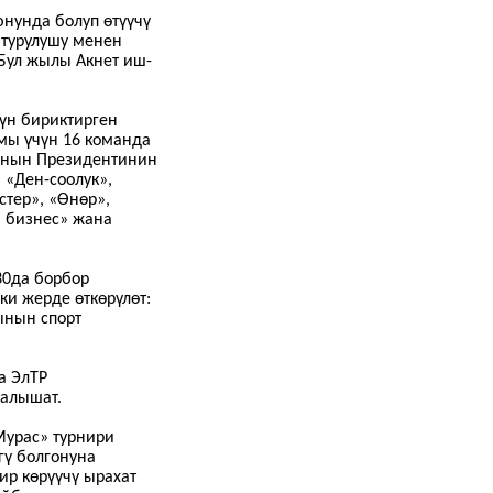
нунда болуп өтүүчү
штурулушу менен
 Бул жылы Акнет иш-
үн бириктирген
амы үчүн 16 команда
сынын Президентинин
 «Ден-соолук»,
стер», «Өнөр»,
а бизнес» жана
30да борбор
ки жерде өткөрүлөт:
ынын спорт
а ЭлТР
 алышат.
Мурас» турнири
гү болгонуна
р көрүүчү ырахат