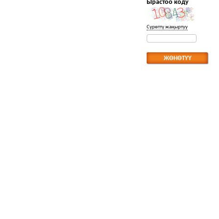
Ырастоо коду
Сүрөттү жаңыртуу