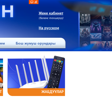
Жеке кабинет
(баланс текшерүү)
На русском
лөм
Бош жумуш орундары
Т
ЖАБДУУЛАР