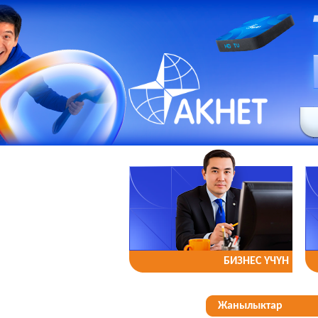
БИЗНЕС YЧYН
Жанылыктар